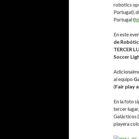
robotics op
Portugal), d
Portugal (
ht
En este eve
de Robótic
TERCER L
Soccer Lig
Adicionalme
al equipo
Ga
(
Fair play 
En la foto s
tercer lugar
Galácticos (
playera colo