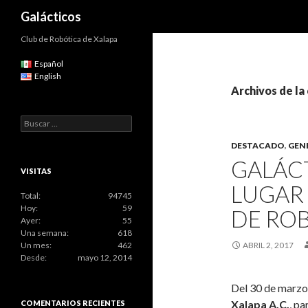
Buscar
Galácticos
Club de Robótica de Xalapa
Español
English
Archivos de l
Buscar:
DESTACADO
,
GEN
GALÁC
VISITAS
LUGAR
Total:
94745
Hoy:
59
DE ROB
Ayer:
55
Una semana:
618
Un mes:
462
ABRIL 2, 2017
Desde:
mayo 12, 2014
Del 30 de marzo 
Xalapa A.C.
, pa
COMENTARIOS RECIENTES