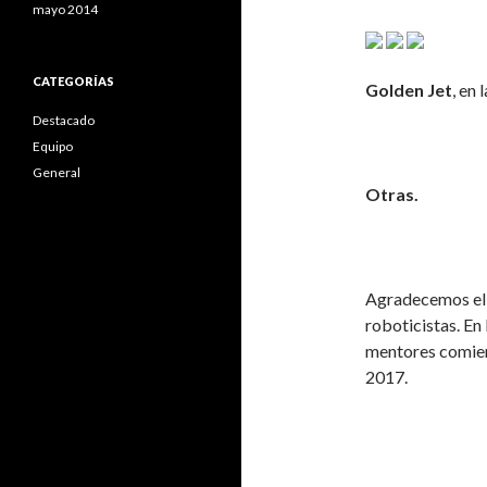
mayo 2014
CATEGORÍAS
Golden Jet
, en
Destacado
Equipo
General
Otras.
Agradecemos el 
roboticistas. En 
mentores comien
2017.