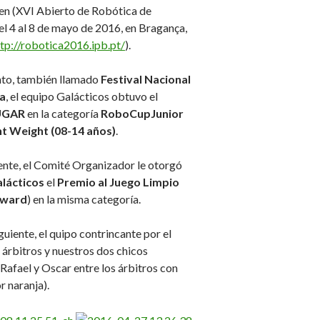
en (XVI Abierto de Robótica de
el 4 al 8 de mayo de 2016, en Bragança,
tp://robotica2016.ipb.pt/
).
nto, también llamado
Festival Nacional
a
, el equipo Galácticos obtuvo el
UGAR
en la categoría
RoboCupJunior
ht Weight (08-14 años)
.
nte, el Comité Organizador le otorgó
lácticos
el
Premio al Juego Limpio
award
) en la misma categoría.
iguiente, el quipo contrincante por el
, árbitros y nuestros dos chicos
Rafael y Oscar entre los árbitros con
r naranja).