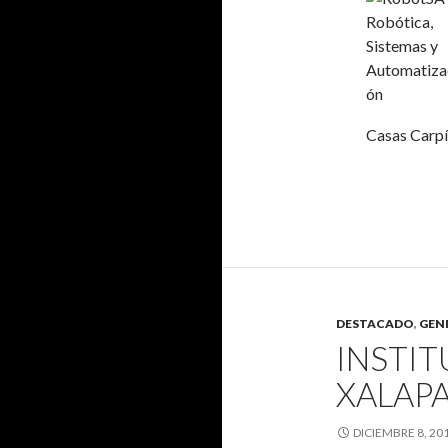
Casas Carp
DESTACADO
,
GEN
INSTIT
XALAP
DICIEMBRE 8, 20