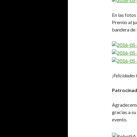
En las fotos
Premio al ju
bandera de
¡Felicidades
Patrocina
Agradecemos
gracias a s
evento.