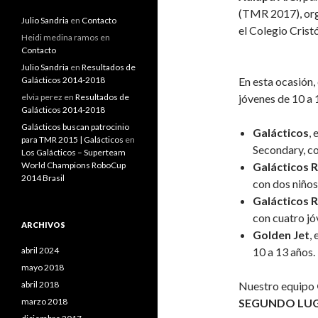
(TMR 2017), org
Julio Sandria
en
Contacto
el Colegio Crist
Heidi medina ramos
en
Contacto
Julio Sandria
en
Resultados de
Galácticos 2014-2018
En esta ocasión,
elvia perez
en
Resultados de
jóvenes de 10 a 
Galácticos 2014-2018
Galácticos buscan patrocinio
Galácticos
,
para TMR 2015 | Galácticos
en
Secondary, co
Los Galácticos – Superteam
World Champions RoboCup
Galácticos 
2014 Brasil
con dos niños
Galácticos 
con cuatro jó
ARCHIVOS
Golden Jet
,
abril 2024
10 a 13 años.
mayo 2018
abril 2018
Nuestro equipo
marzo 2018
SEGUNDO LU