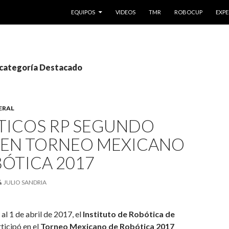
IR AL CONTENIDO
EQUIPOS
VIDEOS
TMR
ROBOCUP
EXPE
a categoría Destacado
ERAL
TICOS RP SEGUNDO
 EN TORNEO MEXICANO
ÓTICA 2017
JULIO SANDRIA
al 1 de abril de 2017, el
Instituto de Robótica de
rticipó en el
Torneo Mexicano de Robótica 2017