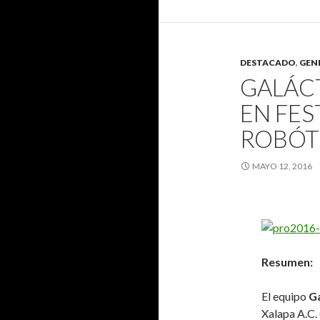
DESTACADO
,
GEN
GALÁC
EN FES
ROBÓT
MAYO 12, 2016
Resumen:
El equipo
Ga
Xalapa A.C. 