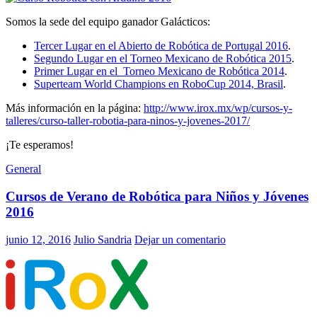
Somos la sede del equipo ganador Galácticos:
Tercer Lugar en el Abierto de Robótica de Portugal 2016
.
Segundo Lugar en el Torneo Mexicano de Robótica 2015
.
Primer Lugar en el Torneo Mexicano de Robótica 2014
.
Superteam World Champions en RoboCup 2014, Brasil
.
Más información en la página:
http://www.irox.mx/wp/cursos-y-
talleres/curso-taller-robotia-para-ninos-y-jovenes-2017/
¡Te esperamos!
General
Cursos de Verano de Robótica para Niños y Jóvenes
2016
junio 12, 2016
Julio Sandria
Dejar un comentario