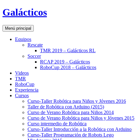
Galácticos
Buscar
Ir
Menú principal
al
contenido
Equipos
Rescate
TMR 2019 – Galácticos RL
Soccer
RCAP 2019 – Galácticos
RoboCup 2018 – Galácticos
Videos
TMR
RoboCup
Experiencia
Cursos
Curso-Taller Robótica para Niños y Jóvenes 2016
Taller de Robótica con Arduino (2015)
Curso de Verano Robótica para Niños 2014
Curso de Verano Robótica para Niños y Jóvenes 2015
Curso intermedio de Robótica
Curso-Taller Introducción a la Robótica con Arduino
Curso-Taller Programación de Robots Lego