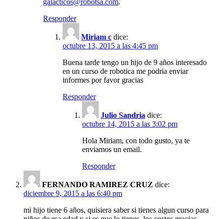
galacticos@robotsa.com
.
Responder
Miriam c
dice:
octubre 13, 2015 a las 4:45 pm
Buena tarde tengo un hijo de 9 años interesado
en un curso de robotica me podria enviar
informes por favor gracias
Responder
Julio Sandria
dice:
octubre 14, 2015 a las 3:02 pm
Hola Miriam, con todo gusto, ya te
enviamos un email.
Responder
FERNANDO RAMIREZ CRUZ
dice:
diciembre 9, 2015 a las 6:40 pm
mi hijo tiene 6 años, quisiera saber si tienes algun curso para
niños de esa edad y si es que lo tienes, los costos gracias