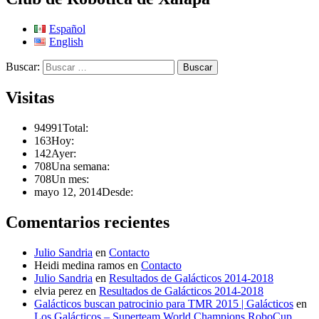
Español
English
Buscar:
Visitas
94991
Total:
163
Hoy:
142
Ayer:
708
Una semana:
708
Un mes:
mayo 12, 2014
Desde:
Comentarios recientes
Julio Sandria
en
Contacto
Heidi medina ramos
en
Contacto
Julio Sandria
en
Resultados de Galácticos 2014-2018
elvia perez
en
Resultados de Galácticos 2014-2018
Galácticos buscan patrocinio para TMR 2015 | Galácticos
en
Los Galácticos – Superteam World Champions RoboCup