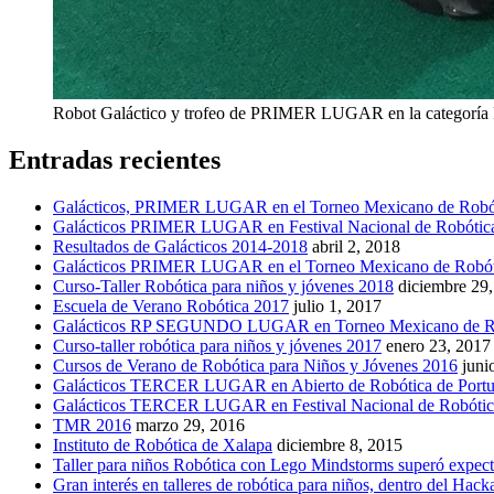
Robot Galáctico y trofeo de PRIMER LUGAR en la categoría R
Entradas recientes
Galácticos, PRIMER LUGAR en el Torneo Mexicano de Robó
Galácticos PRIMER LUGAR en Festival Nacional de Robótica
Resultados de Galácticos 2014-2018
abril 2, 2018
Galácticos PRIMER LUGAR en el Torneo Mexicano de Robót
Curso-Taller Robótica para niños y jóvenes 2018
diciembre 29
Escuela de Verano Robótica 2017
julio 1, 2017
Galácticos RP SEGUNDO LUGAR en Torneo Mexicano de Ro
Curso-taller robótica para niños y jóvenes 2017
enero 23, 2017
Cursos de Verano de Robótica para Niños y Jóvenes 2016
juni
Galácticos TERCER LUGAR en Abierto de Robótica de Portu
Galácticos TERCER LUGAR en Festival Nacional de Robótica
TMR 2016
marzo 29, 2016
Instituto de Robótica de Xalapa
diciembre 8, 2015
Taller para niños Robótica con Lego Mindstorms superó expec
Gran interés en talleres de robótica para niños, dentro del Hac