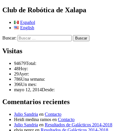
Club de Robótica de Xalapa
Español
English
Buscar:
Visitas
94679
Total:
48
Hoy:
29
Ayer:
786
Una semana:
396
Un mes:
mayo 12, 2014
Desde:
Comentarios recientes
Julio Sandria
en
Contacto
Heidi medina ramos
en
Contacto
Julio Sandria
en
Resultados de Galácticos 2014-2018
elvia perez
en
Resultados de Galácticos 2014-2018