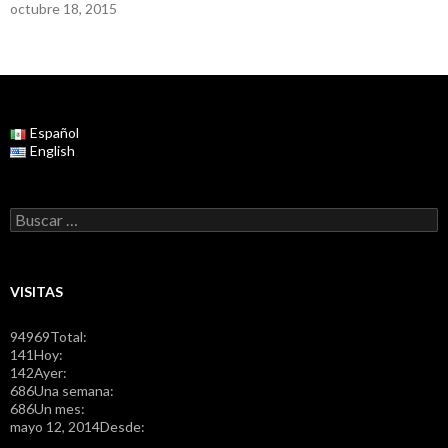
octubre 18, 2015
Español
English
Buscar:
VISITAS
94969
Total:
141
Hoy:
142
Ayer:
686
Una semana:
686
Un mes:
mayo 12, 2014
Desde: